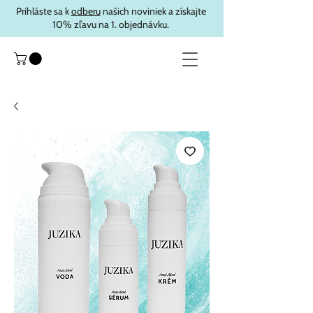
Prihláste sa k
odberu
našich noviniek a získajte
10% zľavu na 1. objednávku.