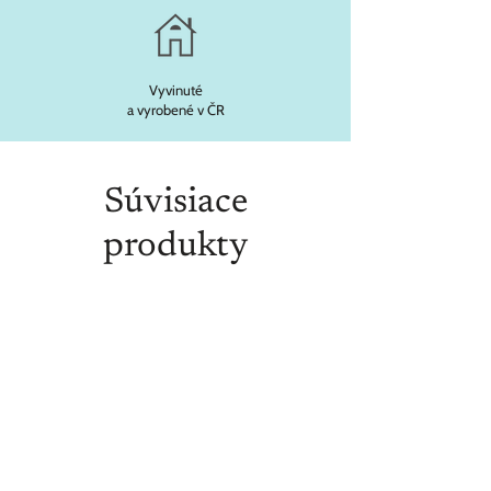
Vyvinuté
a vyrobené v ČR
Súvisiace
produkty
Zľava 15 % + Doprava ZADARMO