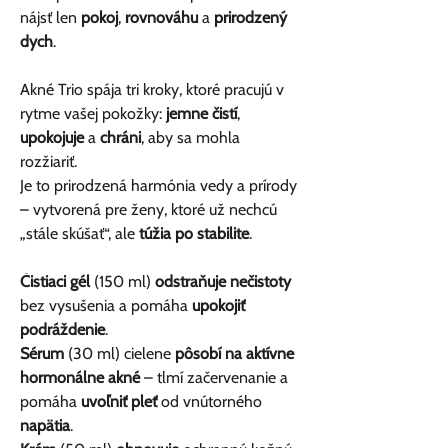
nájsť len
pokoj
,
rovnováhu
a
prirodzený
dych
.
Akné Trio spája tri kroky, ktoré pracujú v
rytme vašej pokožky:
jemne čistí
,
upokojuje
a
chráni
, aby sa mohla
rozžiariť.
Je to prirodzená harmónia vedy a prírody
– vytvorená pre ženy, ktoré už nechcú
„stále skúšať“, ale
túžia po stabilite
.
Čistiaci gél
(150 ml)
odstraňuje nečistoty
bez vysušenia a pomáha
upokojiť
podráždenie
.
Sérum
(30 ml) cielene
pôsobí na aktívne
hormonálne akné
– tlmí začervenanie a
pomáha
uvoľniť pleť
od vnútorného
napätia
.