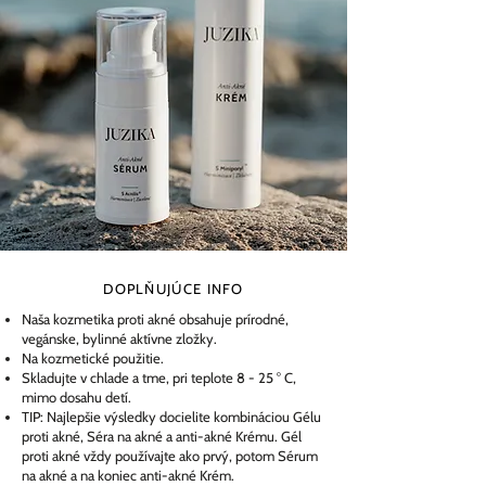
DOPLŇUJÚCE INFO
Naša kozmetika proti akné obsahuje prírodné,
vegánske, bylinné aktívne zložky.
Na kozmetické použitie.
Skladujte v chlade a tme, pri teplote 8 - 25 ° C,
mimo dosahu detí.
TIP: Najlepšie výsledky docielite kombináciou Gélu
proti akné, Séra na akné a anti-akné Krému. Gél
proti akné vždy používajte ako prvý, potom Sérum
na akné a na koniec anti-akné Krém.