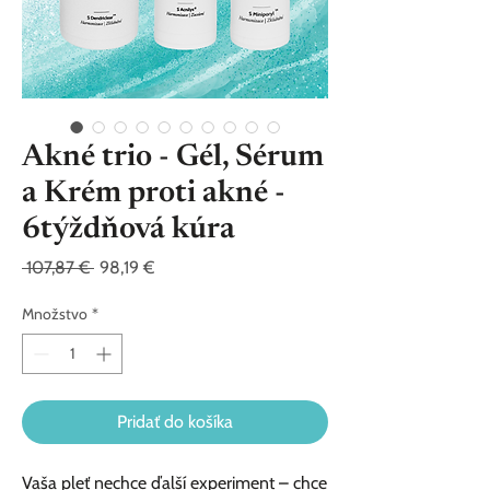
Akné trio - Gél, Sérum
a Krém proti akné -
6týždňová kúra
Normálna
Zľavnená
 107,87 € 
98,19 €
cena
cena
Množstvo
*
Pridať do košíka
Vaša pleť nechce ďalší experiment – chce