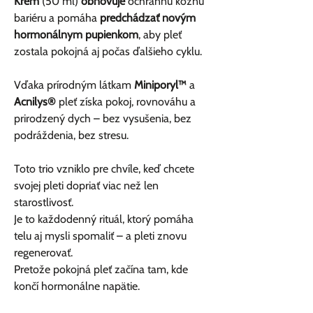
Krém
(50 ml)
obnovuje
ochrannú kožnú
bariéru a pomáha
predchádzať novým
hormonálnym pupienkom
, aby pleť
zostala pokojná aj počas ďalšieho cyklu.
Vďaka prírodným látkam
Miniporyl™
a
Acnilys®
pleť získa pokoj, rovnováhu a
prirodzený dych – bez vysušenia, bez
podráždenia, bez stresu.
Toto trio vzniklo pre chvíle, keď chcete
svojej pleti dopriať viac než len
starostlivosť.
Je to každodenný rituál, ktorý pomáha
telu aj mysli spomaliť – a pleti znovu
regenerovať.
Pretože pokojná pleť začína tam, kde
končí hormonálne napätie.