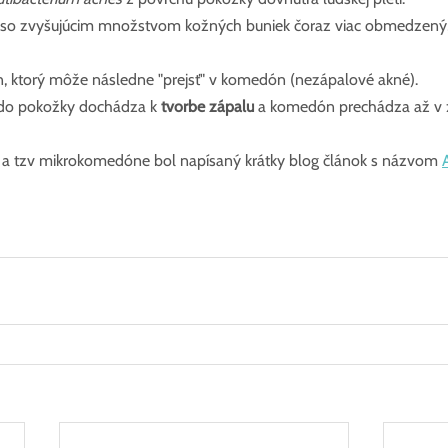
 so zvyšujúcim množstvom kožných buniek čoraz viac obmedzený,
 ktorý môže následne "prejsť" v komedón (nezápalové akné).
í do pokožky dochádza k 
tvorbe zápalu
 a komedón prechádza až v 
 a tzv mikrokomedóne bol napísaný krátky blog článok s názvom 