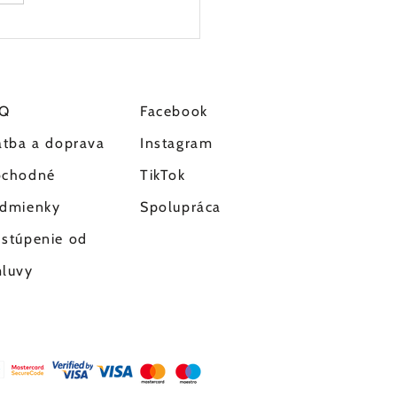
 pupienok
okomedón, ten za to
ko môže?
AQ
Facebook
atba a doprava
Instagram
chodné
TikTok
dmienky
Spolupráca
stúpenie od
luvy