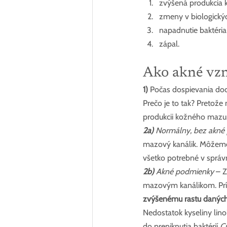
zvýšená produkcia 
zmeny v biologický
napadnutie baktéria
zápal.
Ako akné vzn
1)
 Počas dospievania doc
Prečo je to tak? Pretože
produkcii kožného mazu
2a)
 Normálny, bez akné
mazový kanálik. Môžeme
všetko potrebné v sprá
2b)
 Akné podmienky
 – 
mazovým kanálikom. Prít
zvýšenému rastu daných
Nedostatok kyseliny lin
do preniknutia baktérií 
C