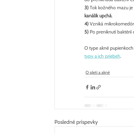
3)
 Tok kožného mazu je
kanálik upchá
.
4)
 Vzniká mikrokomedón,
5)
 Po preniknutí baktéri
O type akné pupienkoch
typy a ich priebeh
.
O pleti a akné
Posledné príspevky