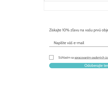
Čo akné presne spôsobuje a
čo môže pupienky ešte
zhoršiť?
Získajte 10% zľavu na vašu prvú ob
Súhlasím sa
spracovaním osobných úd
Odoberajte te