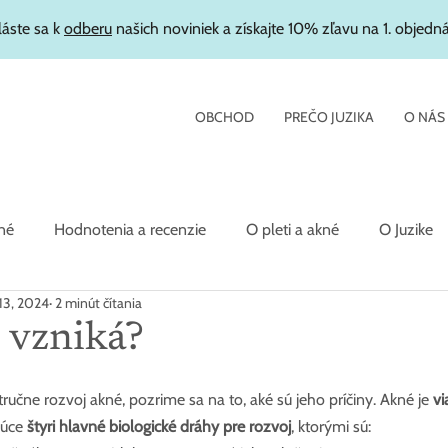
láste sa k
odberu
našich noviniek a získajte 10% zľavu na 1. objedn
OBCHOD
PREČO JUZIKA
O NÁS
né
Hodnotenia a recenzie
O pleti a akné
O Juzike
 13, 2024
2 minút čítania
 vzniká?
ručne rozvoj akné, pozrime sa na to, aké sú jeho príčiny. Akné je 
vi
úce 
štyri hlavné biologické dráhy pre rozvoj
, ktorými sú: