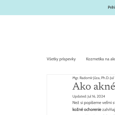
Prih
Všetky príspevky
Kozmetika na ak
Mgr. Radomír Jůza, Ph.D.
Jul
Ako akné
Updated:
Jul 16, 2024
Než si popíšeme veľmi st
kožné ochorenie
 zahŕňaj