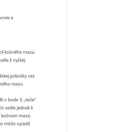
acnes
a
cii kožného mazu.
udia k vyššej 
dskej pokožky cez 
žného mazu 
v bode 1) „tečie“ 
o vedie jednak k 
v kožnom maze. 
 čo môže vyústiť 