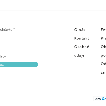
Aké sú typy akné vyrážok a
Akné
aký majú priebeh
mikr
všet
jednávku
O
nás
F
Kontakt
Pl
Osobné
Ob
údaje
po
ajov
Od
raz
zm