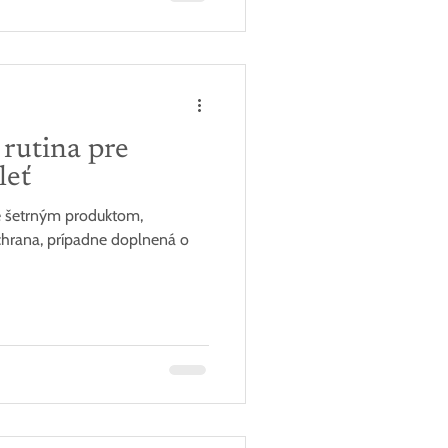
 rutina pre
leť
ie šetrným produktom,
chrana, prípadne doplnená o