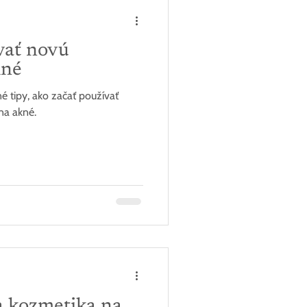
vať novú
kné
é tipy, ako začať používať
na akné.
 kozmetika na