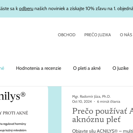
láste sa k
odberu
našich noviniek a získajte 10% zľavu na 1. objedn
OBCHOD
PREČO JUZIKA
O NÁS
né
Hodnotenia a recenzie
O pleti a akné
O Juzike
Mgr. Radomír Jůza, Ph.D.
Oct 10, 2024
6 minút čítania
Prečo používať
aknóznu pleť
Objavte silu ACNILYS® – multif