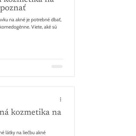
zpoznať
avku na akné je potrebné dbať,
ekomedogénne. Viete, aké sú
ná kozmetika na
né látky na liečbu akné