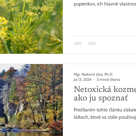
pupienkov, ich hlavné vlastno
Mgr. Radomír Jůza, Ph.D.
Jul 13, 2024
5 minút čítania
Netoxická kozme
ako ju spoznať
Prečítaním tohto článku získa
látkach, ktoré sa stále používa