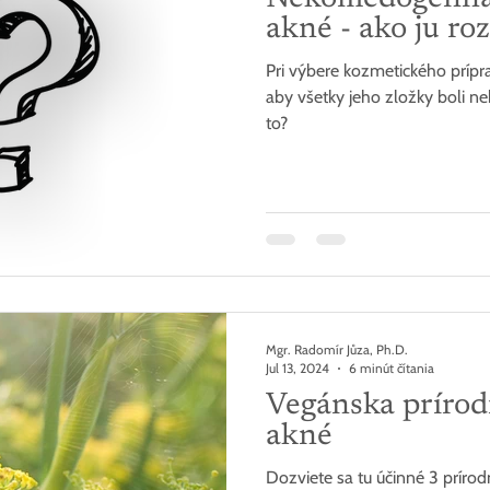
akné - ako ju ro
Pri výbere kozmetického prípr
aby všetky jeho zložky boli n
to?
Mgr. Radomír Jůza, Ph.D.
Jul 13, 2024
6 minút čítania
Vegánska prírod
akné
Dozviete sa tu účinné 3 prírod