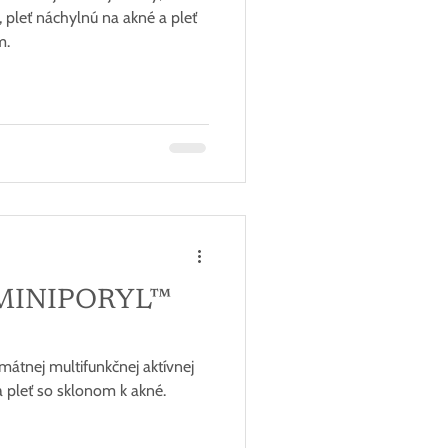
 pleť náchylnú na akné a pleť
m.
ť MINIPORYL™
imátnej multifunkčnej aktívnej
a pleť so sklonom k akné.