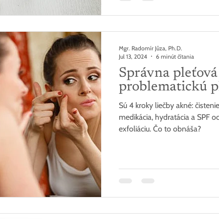
Mgr. Radomír Jůza, Ph.D.
Jul 13, 2024
6 minút čítania
Správna pleťová
problematickú p
Sú 4 kroky liečby akné: čisten
medikácia, hydratácia a SPF o
exfoliáciu. Čo to obnáša?