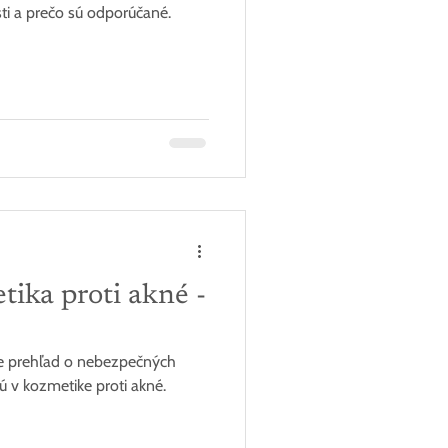
sti a prečo sú odporúčané.
tika proti akné -
te prehľad o nebezpečných
jú v kozmetike proti akné.