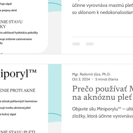
účinne vyrovnáva mastnú pleť,
so sklonom k nedokonalostia
Mgr. Radomír Jůza, Ph.D.
Oct 3, 2024
5 minút čítania
Prečo používa
na aknóznu pleť
Objavte silu Miniporylu™ – ult
zložky, ktorá účinne vyrovnáv