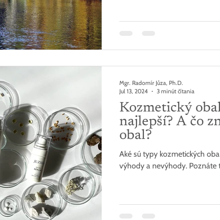
Mgr. Radomír Jůza, Ph.D.
Jul 13, 2024
3 minút čítania
Kozmetický obal
najlepší? A čo z
obal?
Aké sú typy kozmetických oba
výhody a nevýhody. Poznáte t