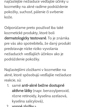
najčastejšie nežiaduce vedľajšie účinky u 
kozmetiky na akné radíme podráždenie 
pokožky, suchosť, pálenie či svrbenie 
kože.
Odporúčame preto používať iba také 
kozmetické produkty, ktoré boli 
dermatologicky testované
. To je známka 
pre vás ako spotrebiteľa, že daný produkt 
predstavuje nízke riziko vyvolania 
nežiaducich vedľajších účinkov ako je 
podráždenie pokožky.
Najčastejšími zložkami v kozmetike na 
akné, ktoré spôsobujú vedľajšie nežiaduce 
reakcie, sú:
samé 
anti-akné bežne dostupné 
aktívne látky
 (napr. benzoylperoxid, 
rôzne retinoidy, kyselina azelaová, 
kyselina salicylová),
vonné zložky
a