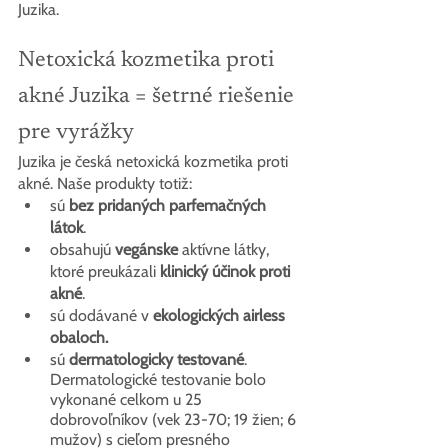
Juzika.
Netoxická kozmetika proti 
akné Juzika = šetrné riešenie 
pre vyrážky
Juzika je česká netoxická kozmetika proti 
akné. Naše produkty totiž:
sú 
bez pridaných parfemačných 
látok
.
obsahujú 
vegánske
 aktívne látky, 
ktoré preukázali 
klinický účinok proti 
akné
.
sú dodávané v 
ekologických airless 
obaloch.
sú 
dermatologicky testované
. 
Dermatologické testovanie bolo 
vykonané celkom u 25 
dobrovoľníkov (vek 23-70; 19 žien; 6 
mužov) s cieľom presného 