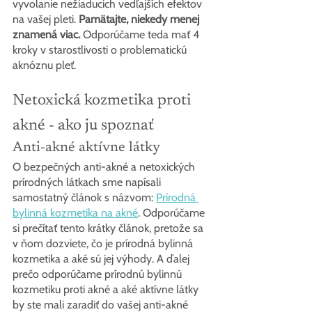
vyvolanie nežiaducich vedľajších efektov 
na vašej pleti. 
Pamätajte, niekedy menej 
znamená viac.
 Odporúčame teda mať 4 
kroky v starostlivosti o problematickú 
aknóznu pleť.
Netoxická kozmetika proti 
akné - ako ju spoznať
Anti-akné aktívne látky
O bezpečných anti-akné a netoxických 
prírodných látkach sme napísali 
samostatný článok s názvom: 
Prírodná 
bylinná kozmetika na akné
. Odporúčame 
si prečítať tento krátky článok, pretože sa 
v ňom dozviete, čo je prírodná bylinná 
kozmetika a aké sú jej výhody. A ďalej 
prečo odporúčame prírodnú bylinnú 
kozmetiku proti akné a aké aktívne látky 
by ste mali zaradiť do vašej anti-akné 