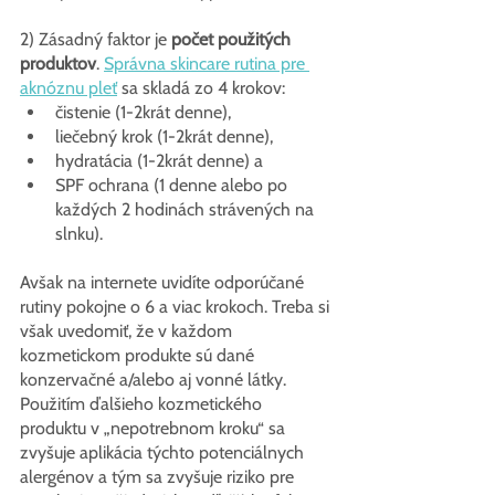
2) Zásadný faktor je 
počet použitých 
produktov
. 
Správna skincare rutina pre 
aknóznu pleť
 sa skladá zo 4 krokov:
čistenie (1-2krát denne),
liečebný krok (1-2krát denne),
hydratácia (1-2krát denne) a
SPF ochrana (1 denne alebo po 
každých 2 hodinách strávených na 
slnku).
Avšak na internete uvidíte odporúčané 
rutiny pokojne o 6 a viac krokoch. Treba si 
však uvedomiť, že v každom 
kozmetickom produkte sú dané 
konzervačné a/alebo aj vonné látky. 
Použitím ďalšieho kozmetického 
produktu v „nepotrebnom kroku“ sa 
zvyšuje aplikácia týchto potenciálnych 
alergénov a tým sa zvyšuje riziko pre 