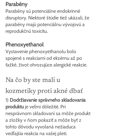
Parabény
Parabény sú potenciálne endokrinné 
disruptory. Niektoré štúdie tiež ukázali, že 
parabény majú potenciálnu vývojovú a 
reprodukčnú toxicitu.
Phenoxyethanol
Vystavenie phenoxyethanolu bolo 
spojené s reakciami od ekzému až po 
ťažké, život ohrozujúce alergické reakcie.
Na čo by ste mali u 
kozmetiky proti akné dbať
1) 
Dodržiavanie správneho skladovania 
produktu
 je veľmi dôležité. Pri 
nesprávnom skladovaní sa môže produkt 
a zložky v ňom pokaziť a môže byť z 
tohto dôvodu vyvolaná nežiaduca 
vedľajšia reakcia na vašej pleti.