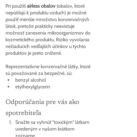
Pri použití 
airless obalov
 (obalov, ktoré 
nepúšťajú k produktu vzduch) je možné 
použiť menšie množstvo konzervačných 
látok, pretože prakticky neexistuje 
možnosť zanesenia mikroorganizmov do 
kozmetického produktu. Riziko vyvolania 
nežiaducich vedľajších účinkov u týchto 
produktov je preto znížené.
Reprezentatívne konzervačné látky, ktoré 
sú považované za bezpečné, sú:
benzyl alcohol
etylhexylglycerin
Odporúčania pre vás ako 
spotrebiteľa
Snažte sa vyhnúť "toxickým" látkam 
uvedeným v našom krátkom 
zozname.