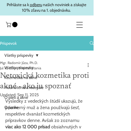
Prihláste sa k
odberu
našich noviniek a získajte
10% zľavu na 1. objednávku.
Príspevok
Všetky príspevky
Mgr. Radomír Jůza, Ph.D.
Všetky príspevky
Jul 13, 2024
5 minút čítania
Netoxická kozmetika proti
Kozmetika na akné
akné - ako ju spoznať
Hodnotenia a recenzie
Updated:
Sep 11, 2025
O pleti a akné
Výsledky z vedeckých štúdií ukazujú, že 
O Juzike
priemerný muž a žena používajú šesť, 
respektíve dvanásť kozmetických 
prípravkov denne. Avšak zo zoznamu 
viac ako 12 000 prísad
 obsiahnutých v 