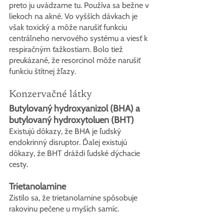
preto ju uvádzame tu. Používa sa bežne v 
liekoch na akné. Vo vyšších dávkach je 
však toxický a môže narušiť funkciu 
centrálneho nervového systému a viesť k 
respiračným ťažkostiam. Bolo tiež 
preukázané, že resorcinol môže narušiť 
funkciu štítnej žľazy.
Konzervačné látky
Butylovaný hydroxyanizol (BHA) a 
butylovaný hydroxytoluen (BHT)
Existujú dôkazy, že BHA je ľudský 
endokrinný disruptor. Ďalej existujú 
dôkazy, že BHT dráždi ľudské dýchacie 
cesty.
Trietanolamine
Zistilo sa, že trietanolamine spôsobuje 
rakovinu pečene u myších samíc.