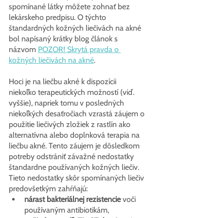
spomínané látky môžete zohnať bez 
lekárskeho predpisu. O týchto 
štandardných kožných liečivách na akné 
bol napísaný krátky blog článok s 
názvom 
POZOR! Skrytá pravda o 
kožných liečivách na akné
.
Hoci je na liečbu akné k dispozícii 
niekoľko terapeutických možností (viď. 
vyššie), napriek tomu v posledných 
niekoľkých desaťročiach vzrastá záujem o 
použitie liečivých zložiek z rastlín ako 
alternatívna alebo doplnková terapia na 
liečbu akné. Tento záujem je dôsledkom 
potreby odstrániť závažné nedostatky 
štandardne používaných kožných liečiv. 
Tieto nedostatky skôr spomínaných liečiv 
predovšetkým zahŕňajú:
nárast bakteriálnej rezistencie
 voči 
používaným antibiotikám,