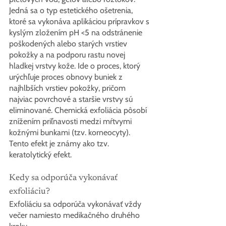
Jedná sa o typ estetického ošetrenia, 
ktoré sa vykonáva aplikáciou prípravkov s 
kyslým zložením pH <5 na odstránenie 
poškodených alebo starých vrstiev 
pokožky a na podporu rastu novej 
hladkej vrstvy kože. Ide o proces, ktorý 
urýchľuje proces obnovy buniek z 
najhlbších vrstiev pokožky, pričom 
najviac povrchové a staršie vrstvy sú 
eliminované. Chemická exfoliácia pôsobí 
znížením priľnavosti medzi mŕtvymi 
kožnými bunkami (tzv. korneocyty). 
Tento efekt je známy ako tzv. 
keratolytický efekt.
Kedy sa odporúča vykonávať 
exfoliáciu?
Exfoliáciu sa odporúča vykonávať vždy 
večer namiesto medikačného druhého 