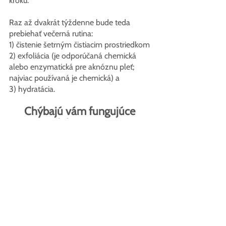
kroku.
Raz až dvakrát týždenne bude teda 
prebiehať večerná rutina:
1) čistenie šetrným čistiacim prostriedkom
2) exfoliácia (je odporúčaná chemická 
alebo enzymatická pre aknóznu pleť; 
najviac používaná je chemická) a
3) hydratácia.
Chýbajú vám fungujúce 
produkty vo vašej 
starostlivosti o vašu akné pleť?
Doplňte vašu anti-akné 
pleťovú rutinu účinnými 
produktmi Juzika
Vyriešte akné so setom Akné duo od 
Juziky s prírodnými patentovanými 
zložkami, Miniporyl™
a
Acnilys®. 