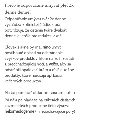
Prečo je odporúčané umývať pleť 2x 
denne denne?
Odporúčanie umývať tvár 2x denne 
vychádza z klinickej štúdie, ktorá 
potvrdzuje, že čistenie tváre dvakrát 
denne je lepšie pre redukciu akné.
Človek s akné by mal 
ráno
 umyť 
postihnuté oblasti na odstránenie 
zvyškov produktov, ktoré na koži zostali 
z predchádzajúcej noci, a 
večer
, aby sa 
odstránili opaľovací krém a ďalšie kožné 
produkty, ktoré narúšajú aplikáciu 
večerných produktov.
Na čo pamätať ohľadom čistenia pleti
Pri nákupe hľadajte na etiketách čistiacich 
kozmetických produktov tieto výrazy: 
nekomedogénne
 (= neupchávajúce póry) 