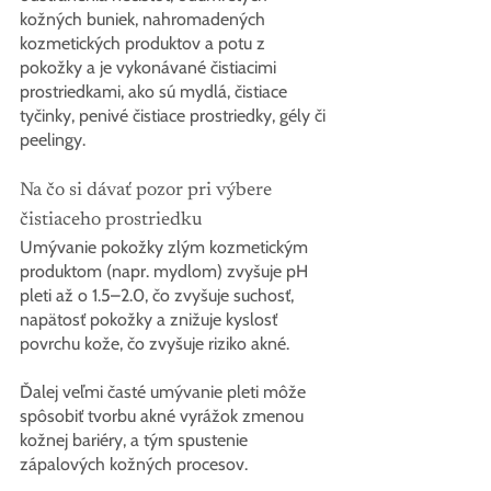
kožných buniek, nahromadených 
kozmetických produktov a potu z 
pokožky a je vykonávané čistiacimi 
prostriedkami, ako sú mydlá, čistiace 
tyčinky, penivé čistiace prostriedky, gély či 
peelingy.
Na čo si dávať pozor pri výbere 
čistiaceho prostriedku
Umývanie pokožky zlým kozmetickým 
produktom (napr. mydlom) zvyšuje pH 
pleti až o 1.5–2.0, čo zvyšuje suchosť, 
napätosť pokožky a znižuje kyslosť 
povrchu kože, čo zvyšuje riziko akné.
Ďalej veľmi časté umývanie pleti môže 
spôsobiť tvorbu akné vyrážok zmenou 
kožnej bariéry, a tým spustenie 
zápalových kožných procesov.