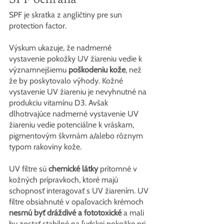
SPF je skratka z angličtiny pre sun 
protection factor.
Výskum ukazuje, že nadmerné 
vystavenie pokožky UV žiareniu vedie k 
významnejšiemu 
poškodeniu kože
, než 
že by poskytovalo výhody. Kožné 
vystavenie UV žiareniu je nevyhnutné na 
produkciu vitamínu D3. Avšak 
dlhotrvajúce nadmerné vystavenie UV 
žiareniu vedie potenciálne k vráskam, 
pigmentovým škvrnám a/alebo rôznym 
typom rakoviny kože.
UV filtre sú 
chemické látky
 prítomné v 
kožných prípravkoch, ktoré majú 
schopnosť interagovať s UV žiarením. UV 
filtre obsiahnuté v opaľovacích krémoch 
nesmú byť dráždivé a fototoxické
 a mali 
by zostať stabilné na ľudskej pokožke pri 