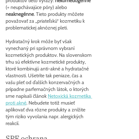
produktov tieto výrazy: 
nekomedogénne
(= neupchávajúce póry) alebo 
neaknegénne
. Tieto produkty môžete 
považovať za „priateľskú“ kozmetiku k 
problematickej aknóznej pleti.
Hydratačný krok môže byť však 
vynechaný pri správnom vybraní 
kozmetických produktov. Na slovenskom 
trhu sú efektívne kozmetické produkty, 
ktoré kombinujú anti-akné a hydratačné 
vlastnosti. Ušetríte tak peniaze, čas a 
vašu pleť od ďalších konzervačných a 
prípadne parfemačných látok, o ktorých 
sme napísali článok 
Netoxická kozmetika 
proti akné
. Nebudete totiž musieť 
aplikovať dva rôzne produkty a znížite 
tým riziko vyvolania napr. alergických 
reakcií.
SPF ochrana