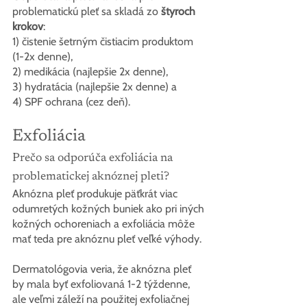
problematickú pleť sa skladá zo 
štyroch 
krokov
:
1) čistenie šetrným čistiacim produktom 
(1-2x denne),
2) medikácia (najlepšie 2x denne),
3) hydratácia (najlepšie 2x denne) a
4) SPF ochrana (cez deň).
Exfoliácia
Prečo sa odporúča exfoliácia na 
problematickej aknóznej pleti?
Aknózna pleť produkuje päťkrát viac 
odumretých kožných buniek ako pri iných 
kožných ochoreniach a exfoliácia môže 
mať teda pre aknóznu pleť veľké výhody.
Dermatológovia veria, že aknózna pleť 
by mala byť exfoliovaná 1-2 týždenne, 
ale veľmi záleží na použitej exfoliačnej 