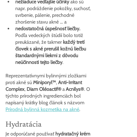
nežiaduce vedľajšie účinky
 ako sú 
napr. podráždenie pokožky, suchosť, 
svrbenie, pálenie, prechodné 
zhoršenie stavu akné … a
nedostatočná úspešnosť liečby.
Podľa vedeckých štúdií bolo totiž 
preukázané, že takmer 
každý tretí 
človek s akné prerušil kožnú liečbu 
štandardnými liekmi z dôvodu 
neúčinnosti tejto liečby
.
Reprezentatívnymi bylinnými zložkami 
proti akné sú 
Miniporyl™
, 
Anti-Irritant 
Complex
, 
Diam Oléoactif®
a
Acnilys®
. O 
týchto prírodných ingredienciách bol 
napísaný krátky blog článok s názvom 
Prírodná bylinná kozmetika na akné
.
Hydratácia
Je odporúčané používať 
hydratačný krém 