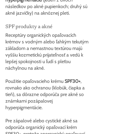
následkov po akné pupienkoch; druhý sú 
akné jazvičky) na aknóznej pleti.
SPF produkty a akné
Receptúry organických opaľovacích 
krémov s vodným alebo ľahkým tekutým 
základom a nemastnou textúrou majú 
vyššiu kozmetickú prijateľnosť a vedú k 
lepšej spokojnosti u ľudí s pleťou 
náchylnou na akné.
Použitie opaľovacieho krému 
SPF30+
, 
rovnako ako ochranou (klobúk, čiapka a 
tieň), sa dôrazne odporúča pre akné so 
známkami pozápalovej 
hyperpigmentácie.
Pre zápalové alebo cystické akné sa 
odporúča organický opaľovací krém 
SPF30+, pretože anorganický opaľovací 