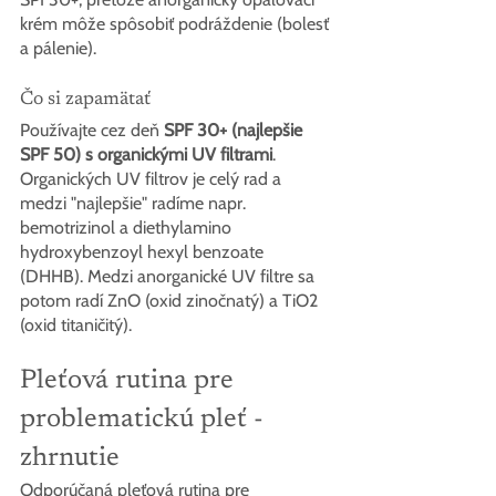
krém môže spôsobiť podráždenie (bolesť 
a pálenie).
Čo si zapamätať
Používajte cez deň 
SPF 30+ (najlepšie 
SPF 50) s organickými UV filtrami
. 
Organických UV filtrov je celý rad a 
medzi "najlepšie" radíme napr. 
bemotrizinol a diethylamino 
hydroxybenzoyl hexyl benzoate 
(DHHB). Medzi anorganické UV filtre sa 
potom radí ZnO (oxid zinočnatý) a TiO2 
(oxid titaničitý).
Pleťová rutina pre 
problematickú pleť - 
zhrnutie
Odporúčaná pleťová rutina pre 