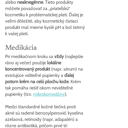
alebo 
neaknegénne
. Tieto produkty 
môžete považovať za „priateľskú“ 
kozmetiku k problematickej pleti. Ďalej je 
veľmi dôležité, aby kozmetický čistiaci 
produkt mal mierne kyslé pH a bol šetrný 
k vašej pleti.
Medikácia
Pri medikačnom kroku sa 
vždy
 (najlepšie 
ráno aj večer) použije 
lokálne 
koncentrovaný produkt
 (napr. sérum)
na 
existujúce viditeľné pupienky a 
ďalej 
potom krém na celú plochu kože
. Krém 
tak pomáha riešiť okom neviditeľné 
pupienky (tzv. 
mikrokomedóny
).
Medzi štandardné kožné liečivá proti 
akné sú radené benzoylperoxid, kyselina 
azelaová, retinoidy (napr. adapalén) a 
rôzne antibiotiká, pričom prvé tri 