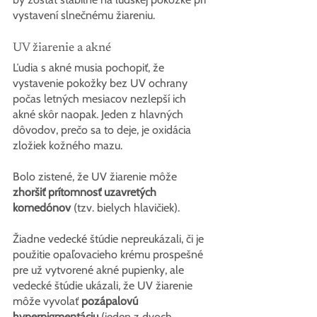
vystavení slnečnému žiareniu.
UV žiarenie a akné
Ľudia s akné musia pochopiť, že 
vystavenie pokožky bez UV ochrany 
počas letných mesiacov nezlepší ich 
akné skôr naopak. Jeden z hlavných 
dôvodov, prečo sa to deje, je oxidácia 
zložiek kožného mazu.
Bolo zistené, že UV žiarenie môže 
zhoršiť prítomnosť uzavretých 
komedónov
 (tzv. bielych hlavičiek).
Žiadne vedecké štúdie nepreukázali, či je 
použitie opaľovacieho krému prospešné 
pre už vytvorené akné pupienky, ale 
vedecké štúdie ukázali, že UV žiarenie 
môže vyvolať 
pozápalovú 
hyperpigmentáciu
 (jeden z dvoch 