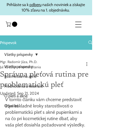
Prihláste sa k
odberu
našich noviniek a získajte
10% zľavu na 1. objednávku.
Príspevok
Všetky príspevky
Mgr. Radomír Jůza, Ph.D.
Všetky príspevky
Jul 13, 2024
6 minút čítania
Správna pleťová rutina pre
Kozmetika na akné
problematickú pleť
Hodnotenia a recenzie
Updated:
Sep 21, 2024
O pleti a akné
V tomto článku vám chceme predstaviť 
O Juzike
štyri základné kroky starostlivosti o 
problematickú pleť s akné pupienkami a 
na čo pri kozmetickej rutine dbať, aby 
vaša pleť dosiahla požadované výsledky.