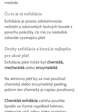
metóde.
Čo to je tá exfoliácia
Exfoliácia je proces odstraňovania 
nečistôt a odumretých kožných buniek z 
povrchu pokožky, čo má za následok 
zdravšie vyzerajúcu pleť.
Druhy exfoliácie a ktorá je najlepšia 
pre akné pleť
Exfoliácia pleti môže byť 
chemická, 
mechanická
 alebo 
enzymatická
.
Na aknóznu pleť by sa mal používať 
chemický alebo enzymatický peeling, 
pričom ten chemický je najviac používaný.
Chemická exfoliácia
 zahŕňa použitie 
kyselín vo forme napríklad krémov, 
pleťových vôd, gélov alebo roztokov. 