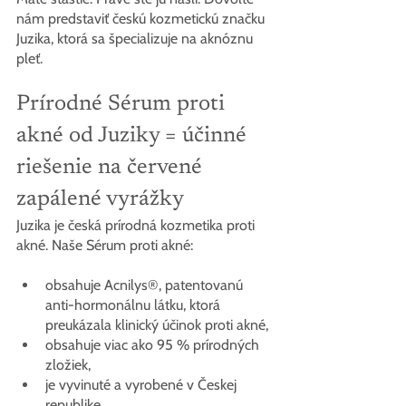
nám predstaviť českú kozmetickú značku 
Juzika, ktorá sa špecializuje na aknóznu 
pleť.
Prírodné Sérum proti 
akné od Juziky = účinné 
riešenie na červené 
zapálené vyrážky
Juzika je česká prírodná kozmetika proti 
akné. Naše Sérum proti akné:
obsahuje Acnilys®, patentovanú 
anti-hormonálnu látku, ktorá 
preukázala klinický účinok proti akné,
obsahuje viac ako 95 % prírodných 
zložiek,
je vyvinuté a vyrobené v Českej 
republike,