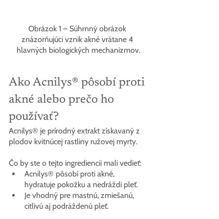
Obrázok 1 – Súhrnný obrázok 
znázorňujúci vznik akné vrátane 4 
hlavných biologických mechanizmov.
Ako Acnilys® pôsobí proti 
akné alebo prečo ho 
používať?
Acnilys® je prírodný extrakt získavaný z 
plodov kvitnúcej rastliny ružovej myrty.
Čo by ste o tejto ingrediencii mali vedieť:
Acnilys® pôsobí proti akné, 
hydratuje pokožku a nedráždi pleť.
Je vhodný pre mastnú, zmiešanú, 
citlivú aj podráždenú pleť.