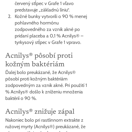
červený stĺpec v Grafe 1 vľavo 
predstavuje „základnú líniu“.
Kožné bunky vytvorili o 90 % menej 
pohlavného hormónu 
zodpovedného za vznik akné po 
pridaní placeba a 0,1 % Acnilys® – 
tyrkysový stĺpec v Grafe 1 vpravo.
Acnilys® pôsobí proti 
kožným baktériám
Ďalej bolo preukázané, že Acnilys® 
pôsobí proti kožným baktériám 
zodpovedným za vznik akné. Pri použití 1 
% Acnilys® došlo k zníženiu množenia 
baktérií o 90 %.
Acnilys® znižuje zápal
Nakoniec bolo pri rastlinnom extrakte z 
ružovej myrty (Acnilys®) preukázané, že 