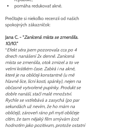
pomáha redukovať akné.
Prečítajte si niekoľko recenzií od našich 
spokojných zákazníčok:
Jana C. - "
Zanícená místa se zmenšila. 
10/10.
"
“
Efekt séra jsem pozorovala cca po 4 
dnech nanášení 2x denně. Zanícená 
místa se zmenšila, otok zmizel a to ve 
velmi krátkém čase. Zabírá i na akné, 
které je na obličeji konstantně (u mě 
hlavně líce, lícní kosti, spánky), nejen na 
občasně vytvořené pupínky. Produkt se 
dobře nanáší, stačí malé množství. 
Rychle se vstřebává a zasychá (po par 
sekundách už nevím, že ho mám na 
obličeji), zároveň ráno při mytí obličeje 
cítím, že tam nějaký film smývám (což 
hodnotím jako pozitivum, protože ostatní 