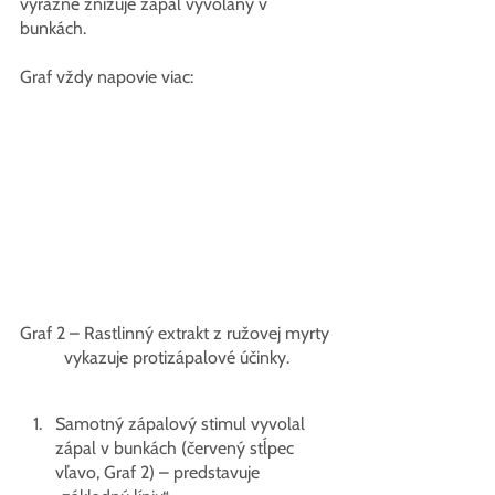
výrazne znižuje zápal vyvolaný v 
bunkách.
Graf vždy napovie viac:
Graf 2 – Rastlinný extrakt z ružovej myrty 
vykazuje protizápalové účinky.
Samotný zápalový stimul vyvolal 
zápal v bunkách (červený stĺpec 
vľavo, Graf 2) – predstavuje 