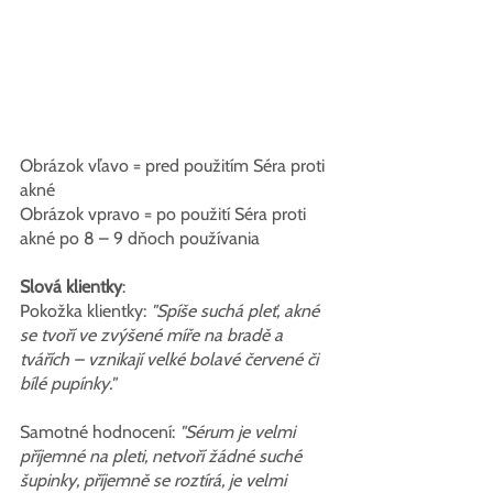
Obrázok vľavo = pred použitím Séra proti 
akné
Obrázok vpravo = po použití Séra proti 
akné po 8 – 9 dňoch používania
Slová klientky
:
Pokožka klientky: 
"Spíše suchá pleť, akné 
se tvoří ve zvýšené míře na bradě a 
tvářích – vznikají velké bolavé červené či 
bílé pupínky."
Samotné hodnocení: 
"Sérum je velmi 
příjemné na pleti, netvoří žádné suché 
šupinky, příjemně se roztírá, je velmi 