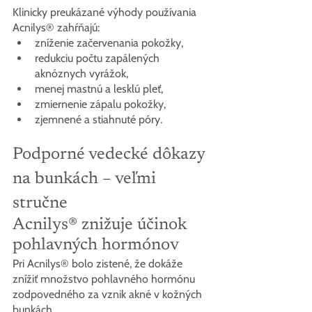
Klinicky preukázané výhody používania 
Acnilys® zahŕňajú:
zníženie začervenania pokožky,
redukciu počtu zapálených 
aknóznych vyrážok,
menej mastnú a lesklú pleť,
zmiernenie zápalu pokožky,
zjemnené a stiahnuté póry.
Podporné vedecké dôkazy 
na bunkách – veľmi 
stručne
Acnilys® znižuje účinok 
pohlavných hormónov
Pri Acnilys® bolo zistené, že dokáže 
znížiť množstvo pohlavného hormónu 
zodpovedného za vznik akné v kožných 
bunkách.