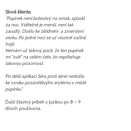
Slová klienta
:
"Pupínek není bolestivý na omak, splaskl 
za noc. Viditelně je menší, není tak 
zarudlý. Došlo ke zklidnění  a zmenšení 
otoku. Po jedné noci se už vlastně začíná 
hojit.
Nemám už takový pocit, že ten pupínek 
mi "svítí" na celém čele, že nepřitahuje 
takovou pozornost.
Po delší aplikaci Séra proti akné nedošlo 
ke vzniku pozánětlivýho erytému v místě 
pupínku."
Ďalší šťastný príbeh s Juzikou po 8 – 9 
dňoch používania.