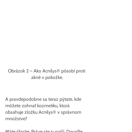
Obrázok 2 – Ako Acnilys® pôsobí proti 
akné v pokožke.
A pravdepodobne sa teraz pýtate, kde 
môžete zohnať kozmetiku, ktorá 
obsahuje zložku Acnilys® v správnom 
množstve?
Máte šťastie. Práve ste ju našli. Dovoľte 