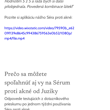
Hodnotím 5 z 5 a ráda bych si další 
přiobjednala. Povedená kombinace látek!
”
Pozrite si aplikáciu nášho Séra proti akné:
https://video.wixstatic.com/video/79590b_e62
09f139e8645c994386759563e0b52/1080p/
mp4/file.mp4
Prečo sa môžete 
spoľahnúť aj vy na Sérum 
proti akné od Juziky
Odpovede testujúcich z dotazníkového 
prieskumu po jednom týždni používania 
Séra proti akné: