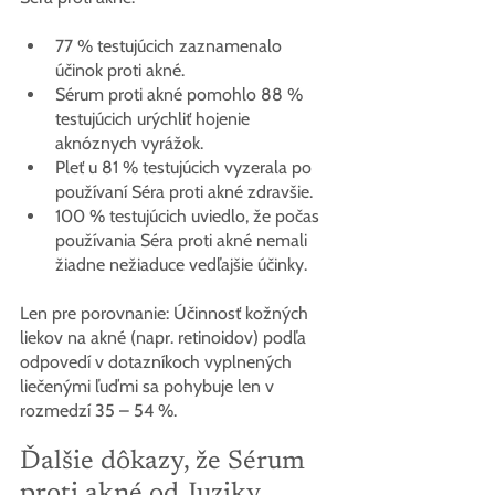
77 % testujúcich zaznamenalo 
účinok proti akné.
Sérum proti akné pomohlo 88 % 
testujúcich urýchliť hojenie 
aknóznych vyrážok.
Pleť u 81 % testujúcich vyzerala po 
používaní Séra proti akné zdravšie.
100 % testujúcich uviedlo, že počas 
používania Séra proti akné nemali 
žiadne nežiaduce vedľajšie účinky.
Len pre porovnanie: Účinnosť kožných 
liekov na akné (napr. retinoidov) podľa 
odpovedí v dotazníkoch vyplnených 
liečenými ľuďmi sa pohybuje len v 
rozmedzí 35 – 54 %.
Ďalšie dôkazy, že Sérum 
proti akné od Juziky 