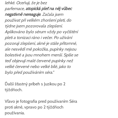
lehké. Oceňuji, že je bez 
parfemace,
 atopická pleť na něj vůbec 
negativně nereaguje
. Začala jsem 
používat při velkém zhoršení pleti, do 
týdne jsem pozorovala zlepšení. 
Aplikováno bylo sérum vždy po vyčištění 
pleti a tonizaci ráno i večer. Po užívání 
pozoruji zlepšení, akné je stále přítomné, 
ale nesvědí mě pokožka, pupínky nejsou 
bolestivé a jsou mnohem menší. Spíše se 
teď objevují malé červené pupínky než 
velké červené nebo velké bílé, jako to 
bylo před používáním séra."
Ďalší šťastný príbeh s Juzikou po 2 
týždňoch.
Vľavo je fotografia pred používaním Séra 
proti akné, vpravo po 2 týždňoch 
používania.