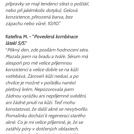
přípravky se mají tendenci stírat o polštář, 
nebo při jakémkoliv dotyku). Gelová 
konzistence, přirozená barva, bez 
zápachu nebo vůně. 10/10.
”
Kateřina M. - "
Povedená kombinace 
látek! 5/5.
"
“
Pěkný den, zde posílám hodnocení séra. 
Mazala jsem na bradu a tváře. Sérum má 
alespoň pro mě velice příjemnou 
konzistenci a velice dobře se na kůži 
vstřebává. Zároveň kůži nedusí, a po 
chvilce je možné v pořádku nanést 
pleťový krém. Nepozorovala jsem 
žádnou vyrážku ani nepříjemné svědění, 
ani žádné pnutí na kůži. Teď mohu 
konstatovat, že další akné se nevytvořilo. 
Pomalinku dochází k regeneraci starého 
akné. Co je mi velice příjemné, je, že se 
zatáhly póry v dotčených oblastech. 