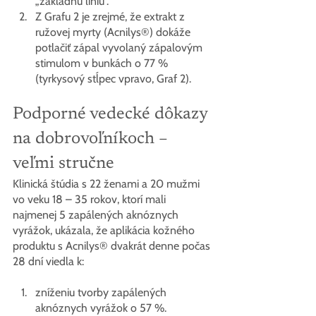
„základnú líniu“.
Z Grafu 2 je zrejmé, že extrakt z 
ružovej myrty (Acnilys®) dokáže 
potlačiť zápal vyvolaný zápalovým 
stimulom v bunkách o 77 % 
(tyrkysový stĺpec vpravo, Graf 2).
Podporné vedecké dôkazy 
na dobrovoľníkoch – 
veľmi stručne
Klinická štúdia s 22 ženami a 20 mužmi 
vo veku 18 – 35 rokov, ktorí mali 
najmenej 5 zapálených aknóznych 
vyrážok, ukázala, že aplikácia kožného 
produktu s Acnilys® dvakrát denne počas 
28 dní viedla k:
zníženiu tvorby zapálených 
aknóznych vyrážok o 57 %.