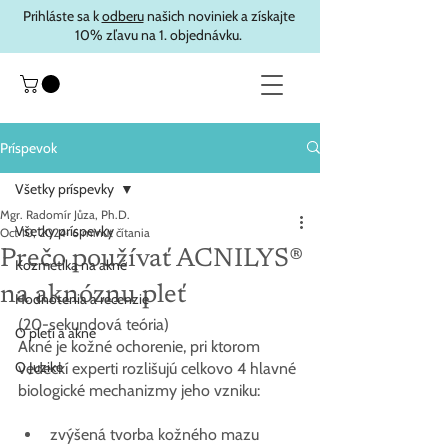
Prihláste sa k
odberu
našich noviniek a získajte
10% zľavu na 1. objednávku.
Príspevok
Všetky príspevky
Mgr. Radomír Jůza, Ph.D.
Všetky príspevky
Oct 10, 2024
6 minút čítania
Prečo používať ACNILYS®
Kozmetika na akné
na aknóznu pleť
Hodnotenia a recenzie
(20-sekundová teória)
O pleti a akné
Akné je kožné ochorenie, pri ktorom 
O Juzike
vedeckí experti rozlišujú celkovo 4 hlavné 
biologické mechanizmy jeho vzniku:
zvýšená tvorba kožného mazu 