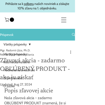
Prihláste sa k
odberu
našich noviniek a získajte
10% zľavu na 1. objednávku.
Príspevok
Všetky príspevky
Mgr. Radomír Jůza, Ph.D.
Všetky príspevky
Feb 16, 2023
1 minút čítania
Zľavová akcia - zadarmo
Kozmetika na akné
OBĽÚBENÝ PRODUKT -
Hodnotenia a recenzie
ako ju získať
O pleti a akné
Updated:
Aug 27, 2024
O Juzike
Popis zľavovej akcie
Naša zľavová akcia - zadarmo 
OBĽÚBENÝ PRODUKT znamená, že si 