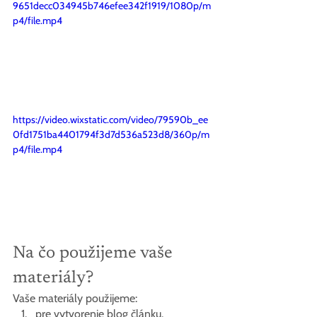
9651decc034945b746efee342f1919/1080p/m
p4/file.mp4
https://video.wixstatic.com/video/79590b_ee
0fd1751ba4401794f3d7d536a523d8/360p/m
p4/file.mp4
Na čo použijeme vaše 
materiály?
Vaše materiály použijeme:
pre vytvorenie blog článku. 