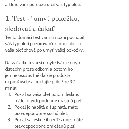
a ktoré vám pomôžu určiť váš typ pleti.
1. Test - "umyť pokožku, 
sledovať a čakať"
Tento domáci test vám umožní pochopiť 
váš typ pleti pozorovaním toho, ako sa 
vaša pleť chová po umytí vašej pokožky.
Na začiatku testu si umyte tvár jemným 
čistiacim prostriedkom a potom ho 
jemne osušte. Iné ďalšie produkty 
nepoužívajte a počkajte približne 30 
minút.
Pokiaľ sa vaša pleť potom leskne, 
máte pravdepodobne mastnú pleť.
Pokiaľ je napätá a šupinatá, máte 
pravdepodobne suchú pleť.
Pokiaľ sa leskne iba v T-zóne, máte 
pravdepodobne zmiešanú pleť.