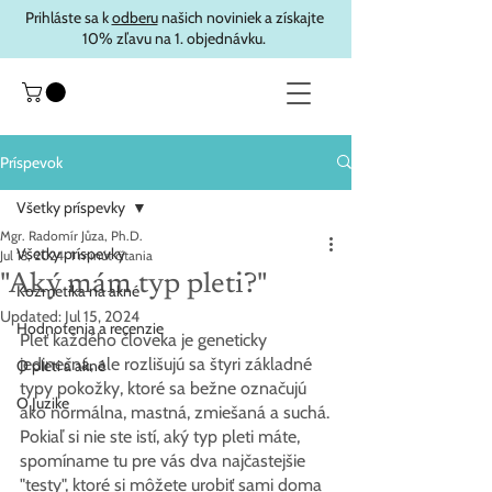
Prihláste sa k
odberu
našich noviniek a získajte
10% zľavu na 1. objednávku.
Príspevok
Všetky príspevky
Mgr. Radomír Jůza, Ph.D.
Všetky príspevky
Jul 13, 2024
1 minút čítania
"Aký mám typ pleti?"
Kozmetika na akné
Updated:
Jul 15, 2024
Hodnotenia a recenzie
Pleť každého človeka je geneticky 
jedinečná, ale rozlišujú sa štyri základné 
O pleti a akné
typy pokožky, ktoré sa bežne označujú 
O Juzike
ako normálna, mastná, zmiešaná a suchá.
Pokiaľ si nie ste istí, aký typ pleti máte, 
spomíname tu pre vás dva najčastejšie 
"testy", ktoré si môžete urobiť sami doma 