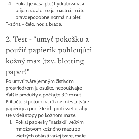
Pokiaľ je vaša pleť hydratovaná a 
príjemná, ale nie je mastná, máte 
pravdepodobne normálnu pleť.
T-zóna - čelo, nos a brada.
2. Test - "umyť pokožku a 
použiť papierik pohlcujúci 
kožný maz (tzv. blotting 
paper)"
Po umytí tváre jemným čistiacim 
prostriedkom ju osušte, nepoužívajte 
ďalšie produkty a počkajte 30 minút.
Pritlačte si potom na rôzne miesta tváre 
papieriky a podržte ich proti svetlu, aby 
ste videli stopy po kožnom maze.
Pokiaľ papieriky "nasiakli" veľkým 
množstvom kožného mazu zo 
všetkých oblastí vašej tváre, máte 