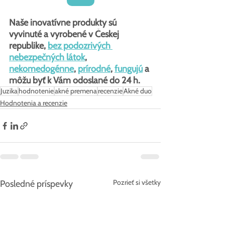
Naše inovatívne produkty sú 
vyvinuté a vyrobené v Českej 
republike, 
bez podozrivých 
nebezpečných látok
, 
nekomedogénne
, 
prírodné
, 
fungujú
 a 
môžu byť k Vám odoslané do 24 h.
Juzika
hodnotenie
akné premena
recenzie
Akné duo
Hodnotenia a recenzie
Pozrieť si všetky
Posledné príspevky