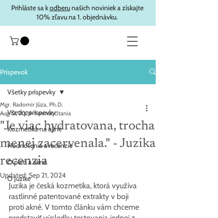
Prihláste sa k
odberu
našich noviniek a získajte
10% zľavu na 1. objednávku.
Príspevok
Všetky príspevky
Mgr. Radomír Jůza, Ph.D.
Všetky príspevky
Aug 13, 2024
1 minút čítania
"Je viac hydratovana, trocha
Kozmetika na akné
menej zacervenala." - Juzika
Hodnotenia a recenzie
recenzia
O pleti a akné
Updated:
Sep 21, 2024
O Juzike
Juzika je česká kozmetika, ktorá využíva 
rastlinné patentované extrakty v boji 
proti akné. V tomto článku vám chceme 
predstaviť výsledky testovania jednej z 