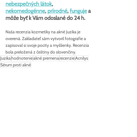
nebezpečných látok
, 
nekomedogénne
, 
prírodné
, 
funguje
 a 
môže byť k Vám odoslané do 24 h.
Naša recenzia kozmetiky na akné Juzika je 
overená. Zakladateľ sám vytvoril fotografie a 
zapisoval si svoje pocity a myšlienky. 
Recenzia 
bola preložená z češtiny do slovenčiny.
Juzika
hodnotenie
akné premena
recenzie
Acnilys
Sérum proti akné
Hodnotenia a recenzie
Pozrieť si všetky
Posledné príspevky