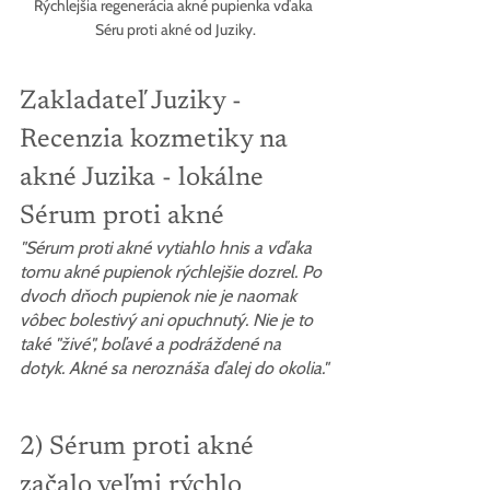
Rýchlejšia regenerácia akné pupienka vďaka 
Séru proti akné od Juziky.
Zakladateľ Juziky - 
Recenzia kozmetiky na 
akné Juzika - lokálne 
Sérum proti akné
"Sérum proti akné vytiahlo hnis a vďaka 
tomu akné pupienok rýchlejšie dozrel. Po 
dvoch dňoch pupienok nie je naomak 
vôbec bolestivý ani opuchnutý. Nie je to 
také "živé", boľavé a podráždené na 
dotyk. Akné sa neroznáša ďalej do okolia."
2) Sérum proti akné 
začalo veľmi rýchlo 