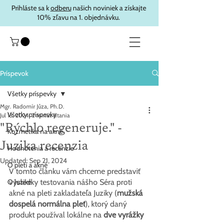
Prihláste sa k
odberu
našich noviniek a získajte
10% zľavu na 1. objednávku.
Príspevok
Všetky príspevky
Mgr. Radomír Jůza, Ph.D.
Všetky príspevky
Jul 13, 2024
2 minút čítania
"Rýchlo regeneruje." -
Kozmetika na akné
Juzika recenzia
Hodnotenia a recenzie
Updated:
Sep 21, 2024
O pleti a akné
V tomto článku vám chceme predstaviť 
O Juzike
výsledky testovania nášho Séra proti 
akné na pleti zakladateľa Juziky (
mužská 
dospelá normálna pleť
), ktorý daný 
produkt používal lokálne na 
dve vyrážky 