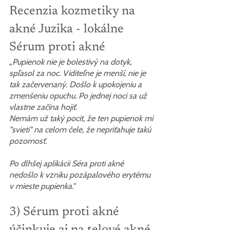
Recenzia kozmetiky na 
akné Juzika - lokálne 
Sérum proti akné
„Pupienok nie je bolestivý na dotyk, 
spľasol za noc. Viditeľne je menší, nie je 
tak začervenaný. Došlo k upokojeniu a 
zmenšeniu opuchu. Po jednej noci sa už 
vlastne začína hojiť.
Nemám už taký pocit, že ten pupienok mi 
"svieti" na celom čele, že nepriťahuje takú 
pozornosť.
Po dlhšej aplikácii Séra proti akné 
nedošlo k vzniku pozápalového erytému 
v mieste pupienka."
3) Sérum proti akné 