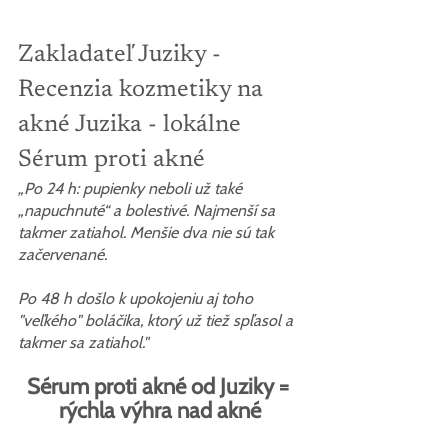
Zakladateľ Juziky - 
Recenzia kozmetiky na 
akné Juzika - lokálne 
Sérum proti akné
„Po 24 h: pupienky neboli už také 
„napuchnuté“ a bolestivé. Najmenší sa 
takmer zatiahol. Menšie dva nie sú tak 
začervenané.
Po 48 h došlo k upokojeniu aj toho 
"veľkého" boláčika, ktorý už tiež spľasol a 
takmer sa zatiahol."
Sérum proti akné od Juziky = 
rýchla výhra nad akné