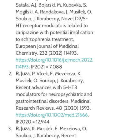
Satala, A.J. Bojarski, M. Kubavka, S. 
Mogilski, A. Randakova, J. Musilek, O. 
Soukup, J. Korabecny, Novel D2/5-
HT receptor modulators related to 
cariprazine with potential implication 
to schizophrenia treatment, 
European Journal of Medicinal 
Chemistry. 232 (2022) 114193. 
https://doi.org/10.1016/j.ejmech.2022.
114193
. IF2021 = 7.088
R. Juza
, P. Vlcek, E. Mezeiova, K. 
Musilek, O. Soukup, J. Korabecny, 
Recent advances with 5-HT3 
modulators for neuropsychiatric and 
gastrointestinal disorders, Medicinal 
Research Reviews. 40 (2020) 1593. 
https://doi.org/10.1002/med.21666
. 
IF2020 = 12.944
R. Juza
, K. Musilek, E. Mezeiova, O. 
Soukup, J. Korabecny, Recent 