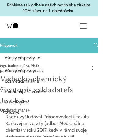
Prihláste sa k
odberu
našich noviniek a získajte
10% zľavu na 1. objednávku.
Príspevok
Všetky príspevky
Mgr. Radomír Jůza, Ph.D.
Všetky príspevky
Jul 13, 2024
5 minút čítania
Vedecko-chemický
Kozmetika na akné
životopis zakladateľa
Hodnotenia a recenzie
Juziky
O pleti a akné
Updated:
Mar 14
O Juzike
Radek vyštudoval Prírodovedeckú fakultu 
Karlovej univerzity (odbor Medicinálna 
chémia) v roku 2017, kedy v rámci svojej 
diplomovej práce úspešne objavil 