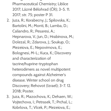
Pharmaceutical Chemistry; Liblice 
2017; Lázně Bělohrad (ČR); 3-5. 11. 
2017; str. 75; poster P 31. 
Juza, R.; Korabecny, J.; Spilovska, K.; 
Bartolini, M.; Monti, B.; Lamba, D.; 
Caliandro, R.; Pesaresi, A.; 
Hepnarova, V.; Jun, D.; Hrabinova, M.; 
Dolezal, R.; Zdarova, J.; Soukup, O.; 
Mezeiova, E.; Nepovimova, E.; 
Bolognesi, M-L.; Kuca, K.; Discovery 
and characterization of 
tacrine/huprine-tryptophan 
heterodimers as novel multipotent 
compounds against Alzheimer's 
disease. Winter school on drug 
Discovery; Rehovot (Izrael); 3-7. 12. 
2018; Poster. 
Juza, R.; Mazochova, K.; Dehaen, W.; 
Vojtechova, I.; Petrasek, T.; Prchal, L.; 
Kobrlova, T.; Vlcek, P.; Mezeiova, E.; 