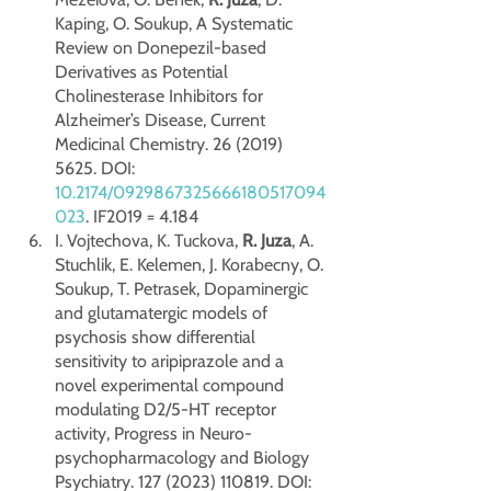
Kaping, O. Soukup, A Systematic 
Review on Donepezil-based 
Derivatives as Potential 
Cholinesterase Inhibitors for 
Alzheimer’s Disease, Current 
Medicinal Chemistry. 26 (2019) 
5625. DOI: 
10.2174/0929867325666180517094
023
. IF2019 = 4.184
I. Vojtechova, K. Tuckova, 
R. Juza
, A. 
Stuchlik, E. Kelemen, J. Korabecny, O. 
Soukup, T. Petrasek, Dopaminergic 
and glutamatergic models of 
psychosis show differential 
sensitivity to aripiprazole and a 
novel experimental compound 
modulating D2/5-HT receptor 
activity, Progress in Neuro-
psychopharmacology and Biology 
Psychiatry. 127 (2023) 110819. DOI: 