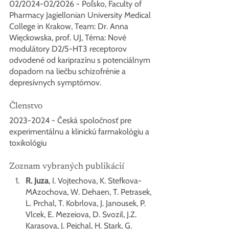
02/2024-02/2026 - Poľsko, Faculty of 
Pharmacy Jagiellonian University Medical 
College in Krakow, Team: Dr. Anna 
Więckowska, prof. UJ, Téma: Nové 
modulátory D2/5-HT3 receptorov 
odvodené od kariprazínu s potenciálnym 
dopadom na liečbu schizofrénie a 
depresívnych symptómov.
Členstvo
2023-2024 - Česká spoločnosť pre 
experimentálnu a klinickú farmakológiu a 
toxikológiu
Zoznam vybraných publikácií
R. Juza
, I. Vojtechova, K. Stefkova-
MAzochova, W. Dehaen, T. Petrasek, 
L. Prchal, T. Kobrlova, J. Janousek, P. 
Vlcek, E. Mezeiova, D. Svozil, J.Z. 
Karasova, J. Pejchal, H. Stark, G. 