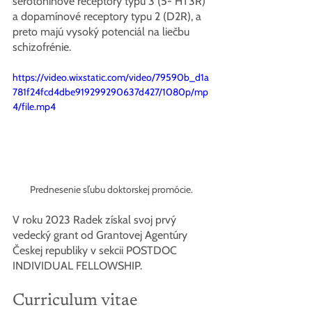
serotonínové receptory typu 3 (5- HT3R) 
a dopamínové receptory typu 2 (D2R), a 
preto majú vysoký potenciál na liečbu 
schizofrénie.
https://video.wixstatic.com/video/79590b_d1a
781f24fcd4dbe919299290637d427/1080p/mp
4/file.mp4
Prednesenie sľubu doktorskej promócie.
V roku 2023 Radek získal svoj prvý 
vedecký grant od Grantovej Agentúry 
Českej republiky v sekcii POSTDOC 
INDIVIDUAL FELLOWSHIP.
Curriculum vitae