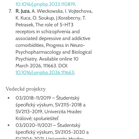
10.1016/j.pnpbp.2023.110819
. 
R. Juza
, A. Wieckowska, I. Vojtechova, 
K. Kuca, O. Soukup, J.Korabecny, T. 
Petrasek, The role of 5-HT3 
receptors in schizophrenia and 
associated depressive and addictive 
comorbidities, Progress in Neuro-
Psychopharmacology and Biological 
Psychiatry. Available online 10 
March 2026, 111663. DOI: 
10.1016/j.pnpbp.2026.111663
.
Vedecké projekty
03/2018-11/2019 – Študentský 
špecifický výskum, SV2115-2018 a 
SV2113-2019, Univerzita Hradec 
Králové; spoluriešiteľ
03/2020-11/2021 – Študentský 
špecifický výskum, SV2105-2020 a 
SV2104-2021, Univerzita Hradec 