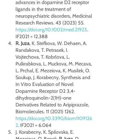
advances in dopamine D2 receptor 
ligands in the treatment of 
neuropsychiatric disorders, Medicinal 
Research Reviews. 43 (2023) 55. 
https://doi.org/10.1002/med.21923
. 
IF2021 = 12.388
R. Juza
, K. Stefkova, W. Dehaen, A. 
Randakova, T. Petrasek, I. 
Vojtechova, T. Kobrlova, L. 
Pulkrabkova, L. Muckova, M. Mecava, 
L. Prchal, E. Mezeiova, K. Musilek, O. 
Soukup, J. Korabecny, Synthesis and 
In Vitro Evaluation of Novel 
Dopamine Receptor D2 3,4-
dihydroquinolin-2(1H)-one 
Derivatives Related to Aripiprazole, 
Biomolecules. 11 (2021) 1262. 
https://doi.org/10.3390/biom1109126
2
. IF2021 = 6.064
J. Korabecny, K. Spilovska, E. 
Mezeiova, O. Benek, 
R. Juza
, D. 