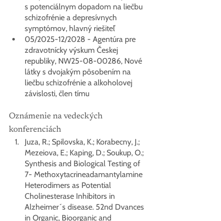
s potenciálnym dopadom na liečbu 
schizofrénie a depresívnych 
symptómov, hlavný riešiteľ
05/2025-12/2028 - Agentúra pre 
zdravotnícky výskum Českej 
republiky, NW25-08-00286, Nové 
látky s dvojakým pôsobením na 
liečbu schizofrénie a alkoholovej 
závislosti, člen tímu
Oznámenie na vedeckých 
konferenciách
Juza, R.; Spilovska, K.; Korabecny, J.; 
Mezeiova, E.; Kaping, D.; Soukup, O.; 
Synthesis and Biological Testing of 
7- Methoxytacrineadamantylamine 
Heterodimers as Potential 
Cholinesterase Inhibitors in 
Alzheimer´s disease. 52nd Dvances 
in Organic, Bioorganic and 