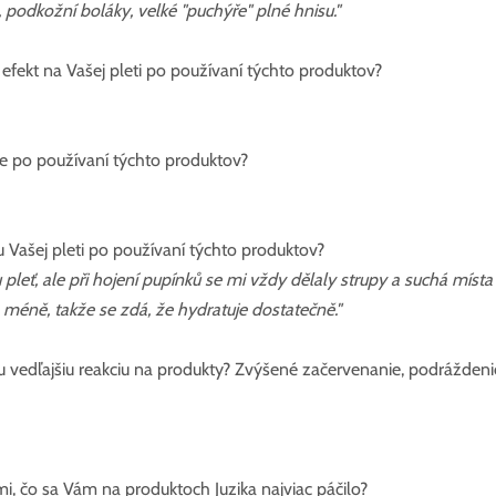
 podkožní boláky, velké "puchýře" plné hnisu."
efekt na Vašej pleti po používaní týchto produktov?
ie po používaní týchto produktov?
 Vašej pleti po používaní týchto produktov?
ť, ale při hojení pupínků se mi vždy dělaly strupy a suchá místa -
ně, takže se zdá, že hydratuje dostatečně."
u vedľajšiu reakciu na produkty? Zvýšené začervenanie, podráždenie
i, čo sa Vám na produktoch Juzika najviac páčilo?