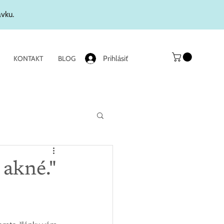
ávku.
Prihlásiť
KONTAKT
BLOG
 akné."