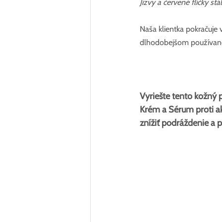
Jizvy a červené flíčky st
Naša klientka pokračuje v
dlhodobejšom používané
Vyriešte tento kožný
Krém a Sérum proti ak
znížiť podráždenie a