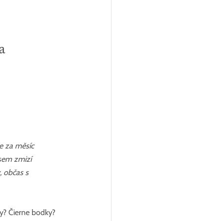
a
e za měsíc 
asem zmizí 
, občas s 
ky? Čierne bodky?