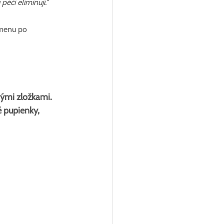
éči eliminuji."
emenu po 
ými zložkami. 
 pupienky, 