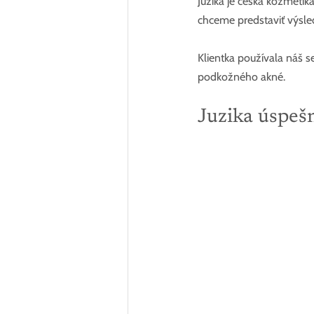
Juzika je česká kozmetik
chceme predstaviť výsled
Klientka používala náš se
podkožného akné.
Juzika úspeš