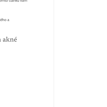
 tomto článku vám 
kého a 
m akné