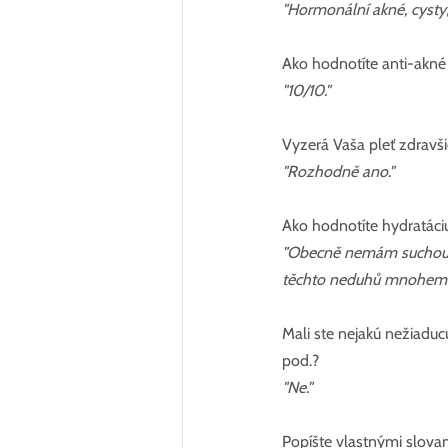
"Hormonální akné, cysty,
Ako hodnotíte anti-akné 
"10/10."
Vyzerá Vaša pleť zdravš
"Rozhodně ano."
Ako hodnotíte hydratáciu
"Obecně nemám suchou ple
těchto neduhů mnohem mé
Mali ste nejakú nežiaduc
pod.?
"Ne."
Popíšte vlastnými slovam