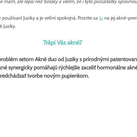
ále mám, ale lepší než boláky a věřím, že i tyto pozůstatky správnou p
 používaní Juziky a je veľmi spokojná. Pozrite sa 
tu
 na jej akné-pr
 Juziky.
Trápi Vás akné?
 problém setom Akné duo od Juziky s prírodnými patentovan
né synergicky pomáhajú rýchlejšie zaceliť hormonálne akné
 predchádzať tvorbe novým pupienkom.