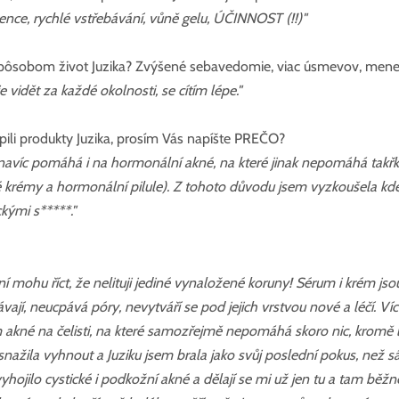
tence, rychlé vstřebávání, vůně gelu, ÚČINNOST (!!)"
sobom život Juzika? Zvýšené sebavedomie, viac úsmevov, menej s
 je vidět za každé okolnosti, se cítím lépe."
kúpili produkty Juzika, prosím Vás napíšte PREČO?
avíc pomáhá i na hormonální akné, na které jinak nepomáhá takřk
é krémy a hormonální pilule). Z tohoto důvodu jsem vyzkoušela kd
kými s*****."
ní mohu říct, že nelituji jediné vynaložené koruny! Sérum i krém js
ávají, neucpává póry, nevytváří se pod jejich vrstvou nové a léčí. Víc 
kné na čelisti, na které samozřejmě nepomáhá skoro nic, kromě l
snažila vyhnout a Juziku jsem brala jako svůj poslední pokus, než s
yhojilo cystické i podkožní akné a dělají se mi už jen tu a tam běžn