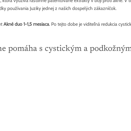
a, ktorá využíva rastlinné patentované extrakty v boji proti akné. V
ky používania Juziky jednej z našich dospelých zákazníčok.
t 
Akné duo 1-1,5 mesiaca
. Po tejto dobe je viditeľná redukcia cystic
ne pomáha s cystickým a podkožný