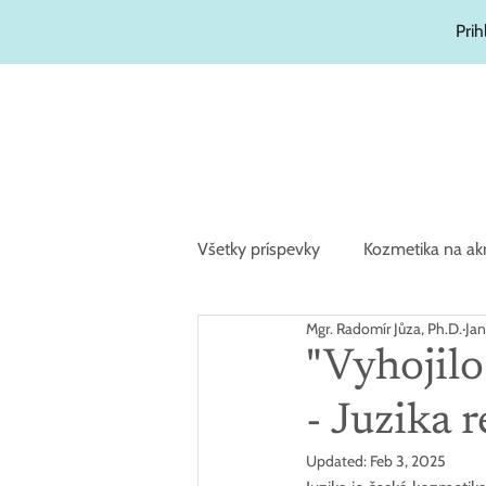
Prih
Všetky príspevky
Kozmetika na ak
Mgr. Radomír Jůza, Ph.D.
Jan
"Vyhojilo
- Juzika 
Updated:
Feb 3, 2025