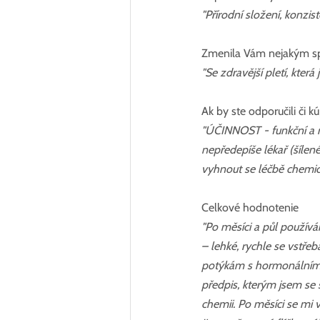
"Přírodní složení, konzis
Zmenila Vám nejakým spô
"Se zdravější pletí, která
Ak by ste odporučili či 
"ÚČINNOST - funkční a n
nepředepíše lékař (šílen
vyhnout se léčbě chemic
Celkové hodnotenie
"Po měsíci a půl používá
– lehké, rychle se vstřeb
potýkám s hormonálním a
předpis, kterým jsem se 
chemii. Po měsíci se mi v