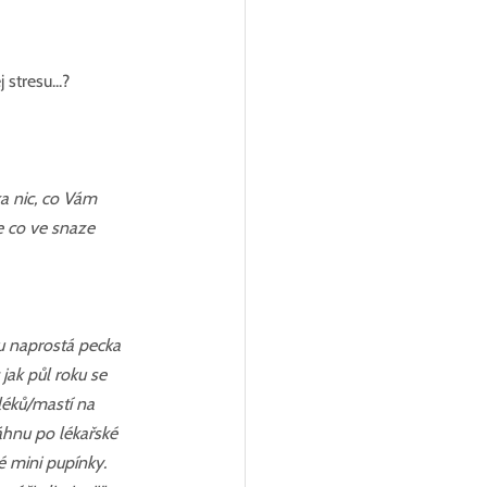
tresu...?
a nic, co Vám 
e co ve snaze 
ou naprostá pecka 
jak půl roku se 
éků/mastí na 
áhnu po lékařské 
é mini pupínky. 