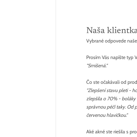
Naša klientka
Vybrané odpovede našej k
Prosím Vás napíšte typ V
"Smíšená."
Čo ste očakávali od pro
"Zlepšení stavu pleti - 
zlepšila o 70% - boláky a
správnou péčí taky. Od p
červenou hlavičkou."
Aké akné ste riešila s p