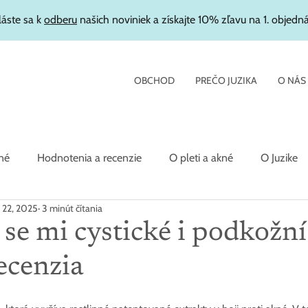
láste sa k
odberu
našich noviniek a získajte 10% zľavu na 1. objedn
OBCHOD
PREČO JUZIKA
O NÁS
né
Hodnotenia a recenzie
O pleti a akné
O Juzike
 22, 2025
3 minút čítania
 se mi cystické i podkožní
recenzia