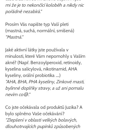
mi že je to nekončící koloběh a nikdy nic 
pořádně nezabírá."
Prosím Vás napište typ Vaší pleti 
(mastná, suchá, normální, smíšená)
"Mastná."
Jaké aktivní látky jste používala v 
minulosti, které Vám nepomohly s Vaším 
akné? (Např. Benzoylperoxid, retinoidy, 
kyselina salicylová, nikotinamid, AHA 
kyseliny, orální probiotika ....)
"AHA, BHA, PHA kyseliny, Zinkové masti, 
bylinné doplňky stravy, a už ani pomalu 
nevím co😅."
Co jste očekávala od produktů Juzika? A 
bylo splněno Vaše očekávání?
"Zlepšení v oblasti velkých bolavých, 
dlouhotrvajících pupínků způsobených 