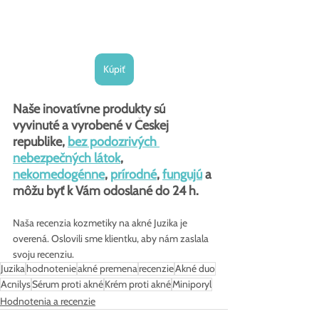
Kúpiť
Naše inovatívne produkty sú 
vyvinuté a vyrobené v Českej 
republike, 
bez podozrivých 
nebezpečných látok
, 
nekomedogénne
, 
prírodné
, 
fungujú
 a 
môžu byť k Vám odoslané do 24 h.
Naša recenzia kozmetiky na akné Juzika je 
overená. Oslovili sme klientku, aby nám zaslala 
svoju recenziu.
Juzika
hodnotenie
akné premena
recenzie
Akné duo
Acnilys
Sérum proti akné
Krém proti akné
Miniporyl
Hodnotenia a recenzie