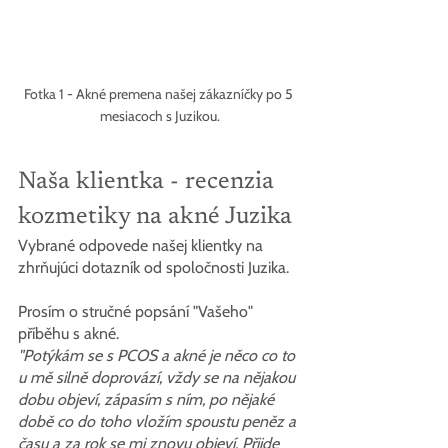
Fotka 1 - Akné premena našej zákazníčky po 5 
mesiacoch s Juzikou.
Naša klientka - recenzia 
kozmetiky na akné Juzika
Vybrané odpovede našej klientky na 
zhrňujúci dotazník od spoločnosti Juzika.
Prosím o stručné popsání "Vašeho" 
příběhu s akné.
"Potýkám se s PCOS a akné je něco co to 
u mě silně doprovází, vždy se na nějakou 
dobu objeví, zápasím s ním, po nějaké 
době co do toho vložím spoustu peněz a 
času a za rok se mi znovu objeví. Přijde 