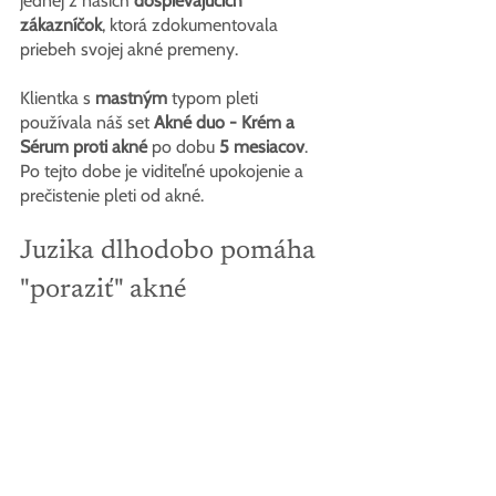
jednej z našich 
dospievajúcich 
zákazníčok
, ktorá zdokumentovala 
priebeh svojej akné premeny.
Klientka s 
mastným
 typom pleti 
používala náš set 
Akné duo - Krém a 
Sérum proti akné
 po dobu 
5 mesiacov
. 
Po tejto dobe je viditeľné upokojenie a 
prečistenie pleti od akné.
Juzika dlhodobo pomáha 
"poraziť" akné