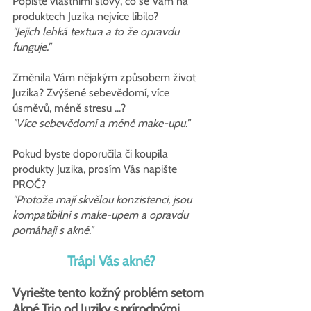
Popište vlastními slovy, co se Vám na 
produktech Juzika nejvíce líbilo?
"Jejich lehká textura a to že opravdu 
funguje."
Změnila Vám nějakým způsobem život 
Juzika? Zvýšené sebevědomí, více 
úsměvů, méně stresu ...?
"Více sebevědomí a méně make-upu."
Pokud byste doporučila či koupila 
produkty Juzika, prosím Vás napište 
PROČ?
"Protože mají skvělou konzistenci, jsou 
kompatibilní s make-upem a opravdu 
pomáhají s akné."
Trápi Vás akné?
Vyriešte tento kožný problém setom 
Akné Trio od Juziky s prírodnými 